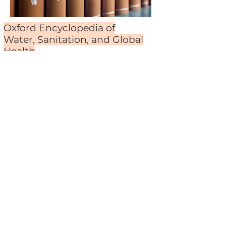
Oxford Encyclopedia of
Water, Sanitation, and Global
Health
Brasília and the Federal District:
Community Participation and
Sanitary and Environmental
Education
Brasília’s Experience With
Wastewater Treatment Systems
CAESB’s Experience With
Condominial Sewerage
Evaluating Condominial Sewerage
Programs
The Use of Appropriate Sanitation
Technology in Low-Income and
Informally Occupied Areas: A Case
Study of EMBASA’s Experience